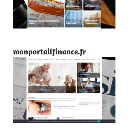
monportailfinance.fr